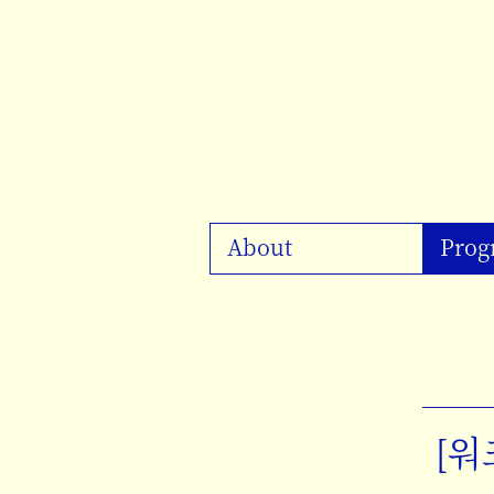
About
Prog
[워